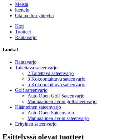
Meistä
luettelo
Ota meihin yhteyttä
Koti
Tuotteet
Rantavarjo
Luokat
Rantavarjo
Taitettava sateenvarjo
2 Taitettava sateenvarjo
3 Kokoontaittuva sateenvarjo
5 Kokoontaittuva sateenvarjo
Golf sateenvarjo
Auto Open Golf Sateenvarjo
Manuaalinen avoin golfsateenvarjo
Käänteinen sateenvarjo
Auto Open Sateenvarjo
Manuaalinen avoin sateenvarjo
Erityinen sateenvarjo
Esittelyssä olevat tuotteet