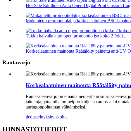
Hot Sale Edullinen Auto Open Digital Print Custom Logo
Mukautettu promootiolahja korkealaatuinen BSCI-mainon
Tukku halvalla auto open promootio iso koko 2 foldi...
Korkealaatuinen mainonta Räätälöity painettu anti-UV Ou
Rantavarjo
Korkealaatuinen mainonta Räätälöity pain
Rantasateenvarjo on eräänlainen erittäin suuri sateenvarj
taitettuja, jotta niitä on helppo kuljettaa autossa tai ran
auringonpolttaman välttämiseksi.
tiedustelu
yksityiskohta
HINNASTOTIEDOT