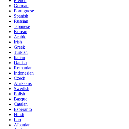
French
German
Portuguese
Spanish
Russian
Japanese
Korean
Arabic
Irish
Greek
Turkish
Italian
Danish
Romanian
Indonesian
Czech
Afrikaans
Swedish
Polish
Basque
Catalan
Esperanto
Hindi
Lao
Albanian