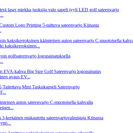
..
.
i kaksikerroksinen...
..
tinen avaus EV...
F...
inen...
ttö...