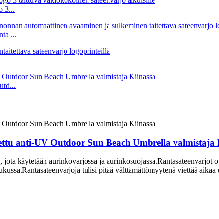
 3...
ta ...
td...
ettu anti-UV Outdoor Sun Beach Umbrella valmistaja 
o, jota käytetään aurinkovarjossa ja aurinkosuojassa.Rantasateenvarjot 
talaukussa.Rantasateenvarjoja tulisi pitää välttämättömyytenä viettää aika