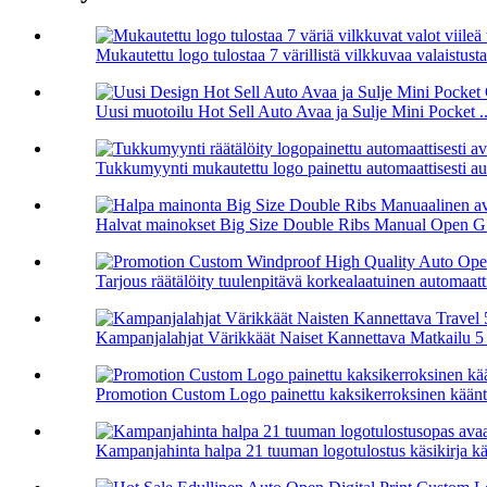
Mukautettu logo tulostaa 7 värillistä vilkkuvaa valaistusta.
Uusi muotoilu Hot Sell Auto Avaa ja Sulje Mini Pocket ..
Tukkumyynti mukautettu logo painettu automaattisesti auk
Halvat mainokset Big Size Double Ribs Manual Open G.
Tarjous räätälöity tuulenpitävä korkealaatuinen automaat
Kampanjalahjat Värikkäät Naiset Kannettava Matkailu 5 
Promotion Custom Logo painettu kaksikerroksinen käänte
Kampanjahinta halpa 21 tuuman logotulostus käsikirja käy