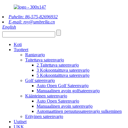
Puhelin: 86-575-82696932
E-mail: roy@umbrella.cn
English
Koti
Tuotteet
Rantavarjo
Taitettava sateenvarjo
2 Taitettava sateenvarjo
3 Kokoontaittuva sateenvarjo
5 Kokoontaittuva sateenvarjo
Golf sateenvarjo
Auto Open Golf Sateenvarjo
Manuaalinen avoin golfsateenvarjo
Käänteinen sateenvarjo
Auto Open Sateenvarjo
Manuaalinen avoin sateenvarjo
Automaattinen peruutussateenvarjo sulkeminen
Erityinen sateenvarjo
Uutiset
UKK