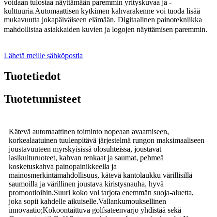
voidaan tulostaa näyttämään paremmin yrityskuvaa ja -
kulttuuria.Automaattisen kytkimen kahvarakenne voi tuoda lisää
mukavuutta jokapäiväiseen elämään
Digitaalinen painotekniikka
.
mahdollistaa asiakkaiden kuvien ja logojen näyttämisen paremmin
.
Lähetä meille sähköpostia
Tuotetiedot
Tuotetunnisteet
Kätevä automaattinen toiminto nopeaan avaamiseen,
korkealaatuinen tuulenpitävä järjestelmä rungon maksimaaliseen
joustavuuteen myrskyisissä olosuhteissa, joustavat
lasikuituruoteet, kahvan renkaat ja saumat, pehmeä
kosketuskahva painopainikkeella ja
mainosmerkintämahdollisuus, kätevä kantolaukku värillisillä
saumoilla ja värillinen joustava kiristysnauha, hyvä
promootioihin.Suuri koko voi tarjota enemmän suoja-aluetta,
joka sopii kahdelle aikuiselle.Vallankumouksellinen
innovaatio;Kokoontaittuva golfsateenvarjo yhdistää sekä