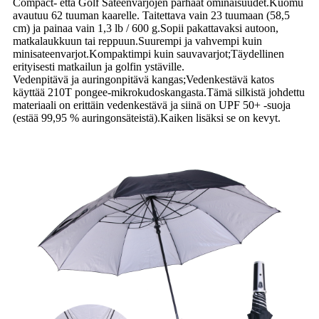
Compact- että Golf Sateenvarjojen parhaat ominaisuudet.Kuomu
avautuu 62 tuuman kaarelle. Taitettava vain 23 tuumaan (58,5
cm) ja painaa vain 1,3 lb / 600 g.Sopii pakattavaksi autoon,
matkalaukkuun tai reppuun.Suurempi ja vahvempi kuin
minisateenvarjot.Kompaktimpi kuin sauvavarjot;Täydellinen
erityisesti matkailun ja golfin ystäville.
Vedenpitävä ja auringonpitävä kangas;Vedenkestävä katos
käyttää 210T pongee-mikrokudoskangasta.Tämä silkistä johdettu
materiaali on erittäin vedenkestävä ja siinä on UPF 50+ -suoja
(estää 99,95 % auringonsäteistä).Kaiken lisäksi se on kevyt.