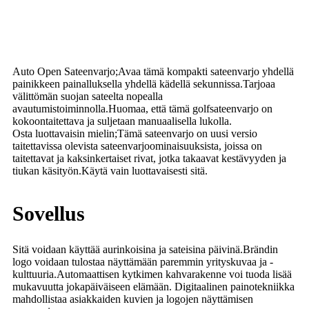
Auto Open Sateenvarjo;Avaa tämä kompakti sateenvarjo yhdellä
painikkeen painalluksella yhdellä kädellä sekunnissa.Tarjoaa
välittömän suojan sateelta nopealla
avautumistoiminnolla.Huomaa, että tämä golfsateenvarjo on
kokoontaitettava ja suljetaan manuaalisella lukolla.
Osta luottavaisin mielin;Tämä sateenvarjo on uusi versio
taitettavissa olevista sateenvarjoominaisuuksista, joissa on
taitettavat ja kaksinkertaiset rivat, jotka takaavat kestävyyden ja
tiukan käsityön.Käytä vain luottavaisesti sitä.
Sovellus
Sitä voidaan käyttää aurinkoisina ja sateisina päivinä.Brändin
logo voidaan tulostaa näyttämään paremmin yrityskuvaa ja -
kulttuuria.Automaattisen kytkimen kahvarakenne voi tuoda lisää
mukavuutta jokapäiväiseen elämään
.
Digitaalinen painotekniikka
mahdollistaa asiakkaiden kuvien ja logojen näyttämisen