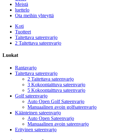
Meistä
luettelo
Ota meihin yhteyttä
Koti
Tuotteet
Taitettava sateenvarjo
2 Taitettava sateenvarjo
Luokat
Rantavarjo
Taitettava sateenvarjo
2 Taitettava sateenvarjo
3 Kokoontaittuva sateenvarjo
5 Kokoontaittuva sateenvarjo
Golf sateenvarjo
Auto Open Golf Sateenvarjo
Manuaalinen avoin golfsateenvarjo
Käänteinen sateenvarjo
Auto Open Sateenvarjo
Manuaalinen avoin sateenvarjo
Erityinen sateenvarjo