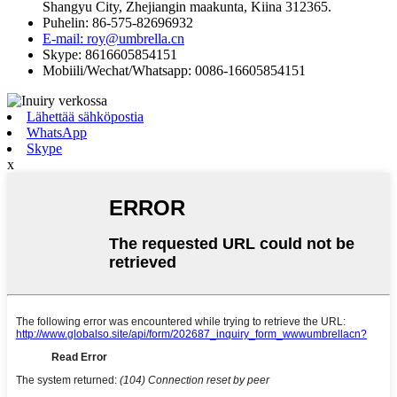
Shangyu City, Zhejiangin maakunta, Kiina 312365.
Puhelin: 86-575-82696932
E-mail: roy@umbrella.cn
Skype: 8616605854151
Mobiili/Wechat/Whatsapp: 0086-16605854151
Lähettää sähköpostia
WhatsApp
Skype
x