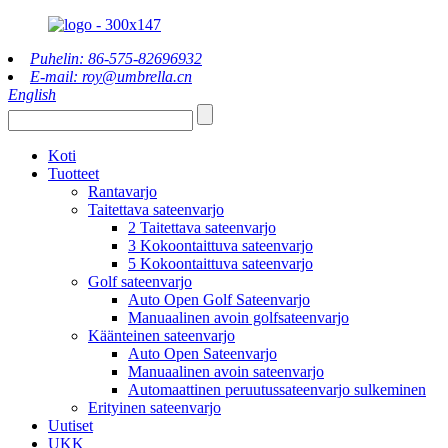
Puhelin: 86-575-82696932
E-mail: roy@umbrella.cn
English
Koti
Tuotteet
Rantavarjo
Taitettava sateenvarjo
2 Taitettava sateenvarjo
3 Kokoontaittuva sateenvarjo
5 Kokoontaittuva sateenvarjo
Golf sateenvarjo
Auto Open Golf Sateenvarjo
Manuaalinen avoin golfsateenvarjo
Käänteinen sateenvarjo
Auto Open Sateenvarjo
Manuaalinen avoin sateenvarjo
Automaattinen peruutussateenvarjo sulkeminen
Erityinen sateenvarjo
Uutiset
UKK