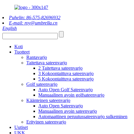
Puhelin: 86-575-82696932
E-mail: roy@umbrella.cn
English
Koti
Tuotteet
Rantavarjo
Taitettava sateenvarjo
2 Taitettava sateenvarjo
3 Kokoontaittuva sateenvarjo
5 Kokoontaittuva sateenvarjo
Golf sateenvarjo
Auto Open Golf Sateenvarjo
Manuaalinen avoin golfsateenvarjo
Käänteinen sateenvarjo
Auto Open Sateenvarjo
Manuaalinen avoin sateenvarjo
Automaattinen peruutussateenvarjo sulkeminen
Erityinen sateenvarjo
Uutiset
UKK