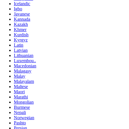
Icelandic
Igbo
Javanese
Kannada
Kazakh
Khmer
Kurdish
Kyrgyz
Latin
Latvian
Lithuanian
Luxembou..
Macedonian
Malagasy
Malay
Malayalam
Maltese
Maori
Marathi
Mongolian
Burmese
Nepali
Norwegian
Pashto
Persian