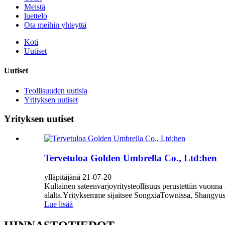
Meistä
luettelo
Ota meihin yhteyttä
Koti
Uutiset
Uutiset
Teollisuuden uutisia
Yrityksen uutiset
Yrityksen uutiset
Tervetuloa Golden Umbrella Co., Ltd:hen
ylläpitäjänä 21-07-20
Kultainen sateenvarjoyritysteollisuus perustettiin vuonn
alalta.Yrityksemme sijaitsee SongxiaTownissa, Shangyuss
Lue lisää