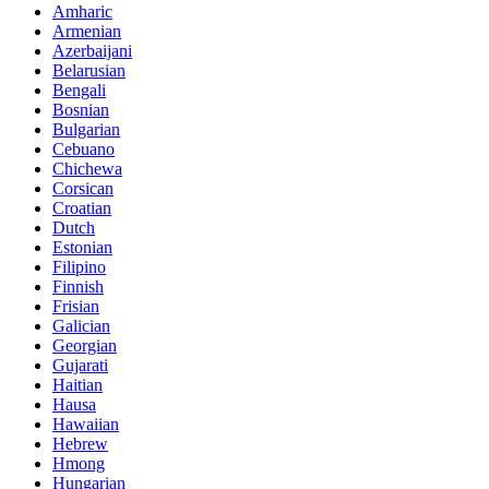
Amharic
Armenian
Azerbaijani
Belarusian
Bengali
Bosnian
Bulgarian
Cebuano
Chichewa
Corsican
Croatian
Dutch
Estonian
Filipino
Finnish
Frisian
Galician
Georgian
Gujarati
Haitian
Hausa
Hawaiian
Hebrew
Hmong
Hungarian