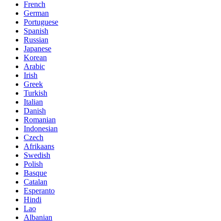
French
German
Portuguese
Spanish
Russian
Japanese
Korean
Arabic
Irish
Greek
Turkish
Italian
Danish
Romanian
Indonesian
Czech
Afrikaans
Swedish
Polish
Basque
Catalan
Esperanto
Hindi
Lao
Albanian