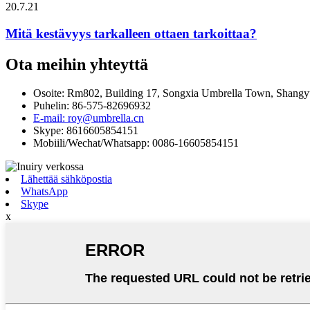
20.7.21
Mitä kestävyys tarkalleen ottaen tarkoittaa?
Ota meihin yhteyttä
Osoite: Rm802, Building 17, Songxia Umbrella Town, Shangyu
Puhelin: 86-575-82696932
E-mail: roy@umbrella.cn
Skype: 8616605854151
Mobiili/Wechat/Whatsapp: 0086-16605854151
Lähettää sähköpostia
WhatsApp
Skype
x